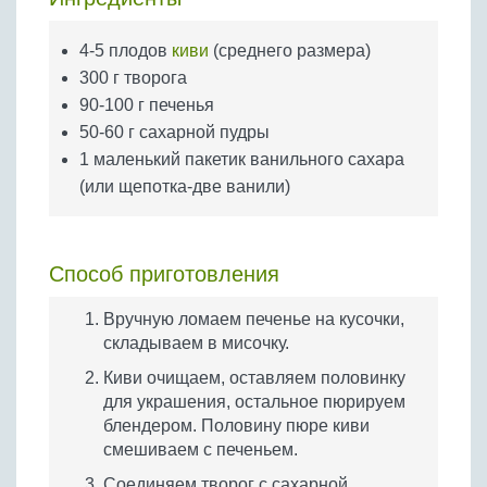
Бобовые
Яйца
4-5 плодов
киви
(среднего размера)
300 г творога
Крупы
90-100 г печенья
50-60 г сахарной пудры
1 маленький пакетик ванильного сахара
(или щепотка-две ванили)
Способ приготовления
Вручную ломаем печенье на кусочки,
складываем в мисочку.
Киви очищаем, оставляем половинку
для украшения, остальное пюрируем
блендером. Половину пюре киви
смешиваем с печеньем.
Соединяем творог с сахарной