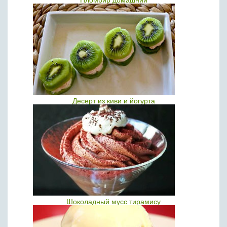
Пломбир домашний
Десерт из киви и йогурта
Шоколадный мусс тирамису