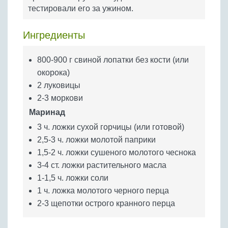
Бобовые
тестировали его за ужином.
Яйца
Ингредиенты
Крупы
800-900 г свиной лопатки без кости (или
окорока)
2 луковицы
2-3 моркови
Маринад
3 ч. ложки сухой горчицы (или готовой)
2,5-3 ч. ложки молотой паприки
1,5-2 ч. ложки сушеного молотого чеснока
3-4 ст. ложки растительного масла
1-1,5 ч. ложки соли
1 ч. ложка молотого черного перца
2-3 щепотки острого кранного перца