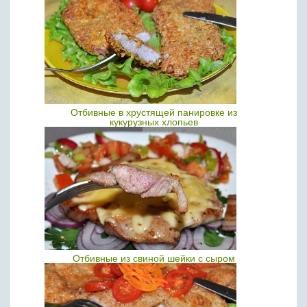
Отбивные в хрустящей панировке из
кукурузных хлопьев
Отбивные из свиной шейки с сыром