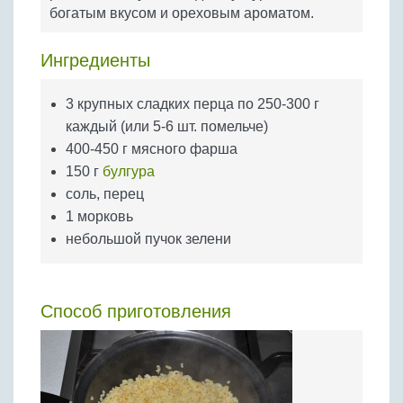
Бобовые
богатым вкусом и ореховым ароматом.
Яйца
Ингредиенты
Крупы
3 крупных сладких перца по 250-300 г
каждый (или 5-6 шт. помельче)
400-450 г мясного фарша
150 г
булгура
соль, перец
1 морковь
небольшой пучок зелени
Способ приготовления