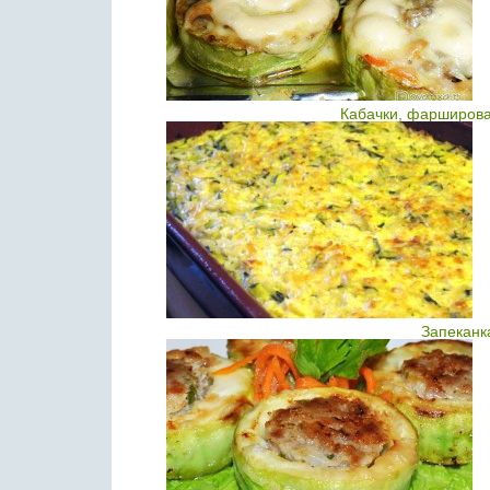
Кабачки, фарширов
Запеканк