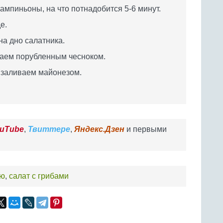
пиньоны, на что потнадобится 5-6 минут.
е.
на дно салатника.
аем порубленным чесноком.
 заливаем майонезом.
uTube
,
Твиттере
,
Яндекс.Дзен
и первыми
ью
,
салат с грибами