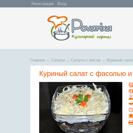
Регистрация
Вход
Главная
→
Салаты
→
Салаты с мясом
→
Куриный сала
Куриный салат с фасолью и