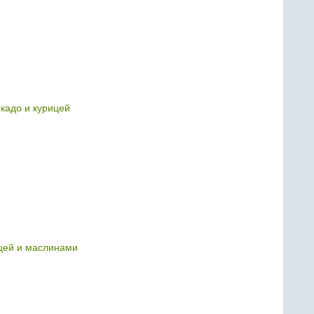
окадо и курицей
цей и маслинами