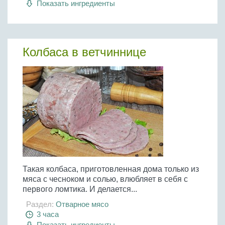
Показать ингредиенты
Бобовые
Яйца
Крупы
Колбаса в ветчиннице
Такая колбаса, приготовленная дома только из
мяса с чесноком и солью, влюбляет в себя с
первого ломтика. И делается...
Раздел:
Отварное мясо
3 часа
Показать ингредиенты