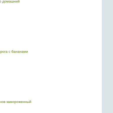
р домашний
орога с бананами
анов замороженный