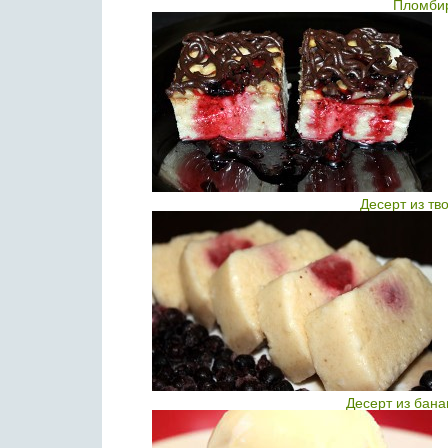
Пломби
Десерт из тв
Десерт из бан