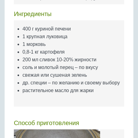
Бобовые
Яйца
Ингредиенты
Крупы
400 г куриной печени
1 крупная луковица
1 морковь
0,8-1 кг картофеля
200 мл сливок 10-20% жирности
соль и молотый перец – по вкусу
свежая или сушеная зелень
др. специи – по желанию и своему выбору
растительное масло для жарки
Способ приготовления