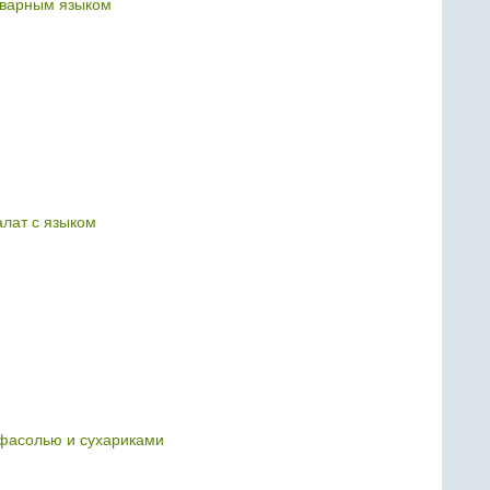
тварным языком
алат с языком
 фасолью и сухариками