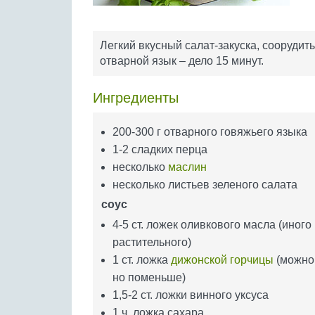
Легкий вкусный салат-закуска, соорудит
отварной язык – дело 15 минут.
Ингредиенты
200-300 г отварного говяжьего языка
1-2 сладких перца
несколько
маслин
несколько листьев зеленого салата
соус
4-5 ст. ложек оливкового масла (иного
растительного)
1 ст. ложка
дижонской горчицы
(можно 
но поменьше)
1,5-2 ст. ложки винного уксуса
1 ч. ложка сахара