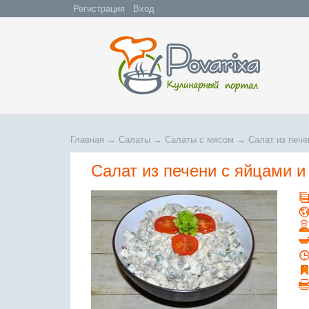
Регистрация
Вход
Главная
→
Салаты
→
Салаты с мясом
→
Салат из пече
Салат из печени с яйцами и