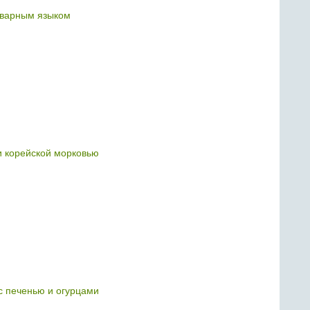
тварным языком
и корейской морковью
с печенью и огурцами