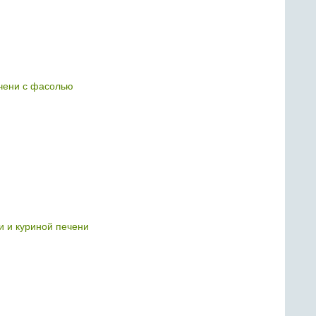
чени с фасолью
и и куриной печени