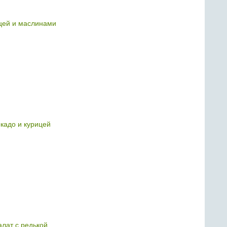
цей и маслинами
окадо и курицей
алат с редькой