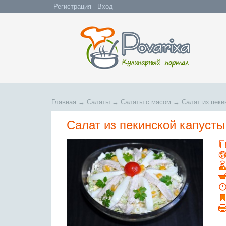
Регистрация
Вход
Главная
→
Салаты
→
Салаты с мясом
→
Салат из пеки
Салат из пекинской капусты