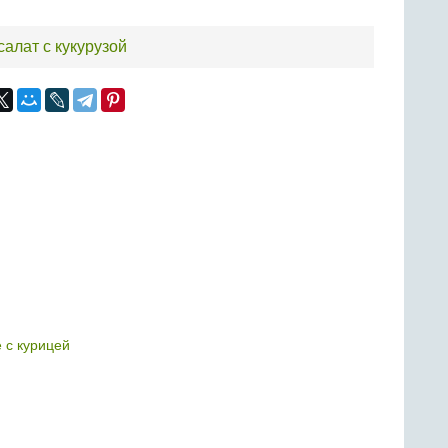
салат с кукурузой
 с курицей