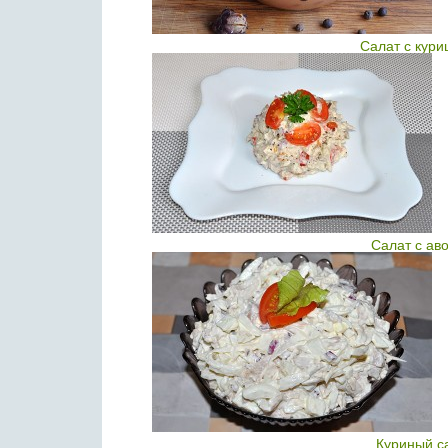
Салат с кури
Салат с ав
Куриный с