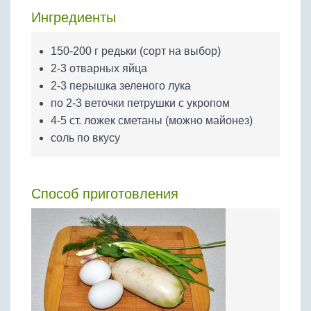
Бобовые
Ингредиенты
Яйца
Крупы
150-200 г редьки (сорт на выбор)
2-3 отварных яйца
2-3 перышка зеленого лука
по 2-3 веточки петрушки с укропом
4-5 ст. ложек сметаны (можно майонез)
соль по вкусу
Способ приготовления