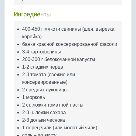
Бобовые
Яйца
Ингредиенты
Крупы
400-450 г мякоти свинины (шея, вырезка,
корейка)
банка красной консервированной фасоли
3-4 картофелины
200-300 г белокочанной капусты
1-2 сладких перца
2-3 томата (свежие или
консервированные)
2 средних луковицы
1 морковь
2 ст. ложки томатной пасты
2-3 ч. ложки сахара
2-3 дольки чеснока
1 перец чили (или молотый чили)
соль – по вкусу