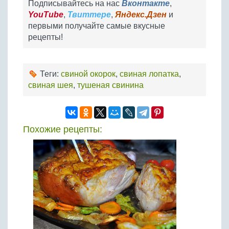
Подписывайтесь на нас
Вконтакте
,
YouTube
,
Твиттере
,
Яндекс.Дзен
и
первыми получайте самые вкусные
рецепты!
Теги:
свиной окорок
,
свиная лопатка
,
свиная шея
,
тушеная свинина
Похожие рецепты: