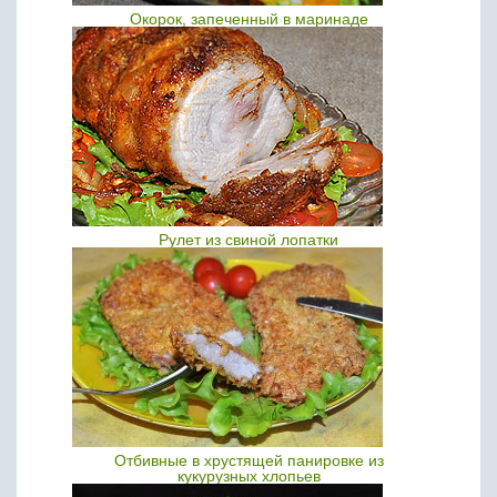
Окорок, запеченный в маринаде
Рулет из свиной лопатки
Отбивные в хрустящей панировке из
кукурузных хлопьев