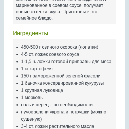
Бобовые
маринованное в соевом соусе, получает
новые оттенки вкуса. Приготовьте это
Яйца
семейное блюдо.
Крупы
Ингредиенты
450-500 г свиного окорока (лопатки)
4-5 ст. ложек соевого соуса
1-1,5 ч. ложки готовой приправы для мяса
1 кг картофеля
150 г замороженной зеленой фасоли
1 баночка консервированной кукурузы
1 крупная луковица
1 морковь
соль и перец – по необходимости
пучок зелени укропа и петрушки (можно
сушеную)
3-4 ст. ложки растительного масла