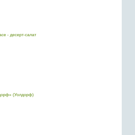
асе - десерт-салат
дорф» (Уолдорф)