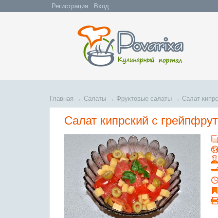
Регистрация
Вход
Главная
→
Салаты
→
Фруктовые салаты
→
Салат кипр
Салат кипрский с грейпфру