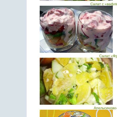
Салат с «вафл
Салат «Фр
Апельсиново-