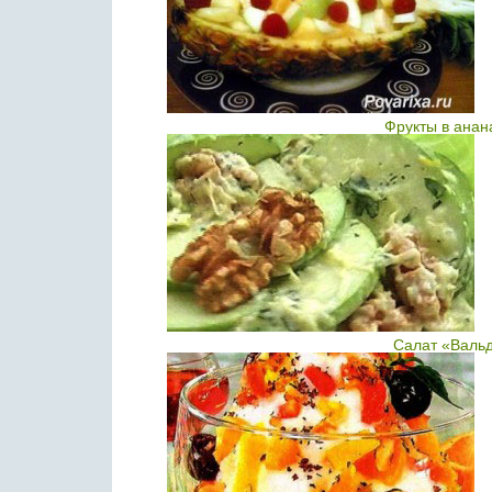
Фрукты в анан
Салат «Валь