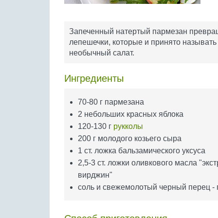
Запеченный натертый пармезан превра
лепешечки, которые и принято называть
необычный салат.
Ингредиенты
70-80 г пармезана
2 небольших красных яблока
120-130 г
рукколы
200 г молодого козьего сыра
1 ст. ложка бальзамического уксуса
2,5-3 ст. ложки оливкового масла "экст
вирджин"
соль и свежемолотый черный перец - 