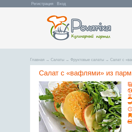
Регистрация
Вход
Главная
→
Салаты
→
Фруктовые салаты
→
Салат с «в
Салат с «вафлями» из парм