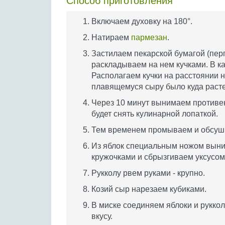
Способ приготовления
Включаем духовку на 180°.
Натираем
пармезан
.
Застилаем пекарской бумагой (пер
раскладываем на нем кучками. В ка
Располагаем кучки на расстоянии не
плавящемуся сыру было куда расте
Через 10 минут вынимаем противень
будет снять кулинарной лопаткой.
Тем временем промываем и обсуши
Из яблок специальным ножом выни
кружочками и сбрызгиваем уксусом
Рукколу рвем руками - крупно.
Козий сыр нарезаем кубиками.
В миске соединяем яблоки и руккол
вкусу.