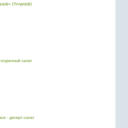
дорф» (Уолдорф)
огуречный салат
асе - десерт-салат