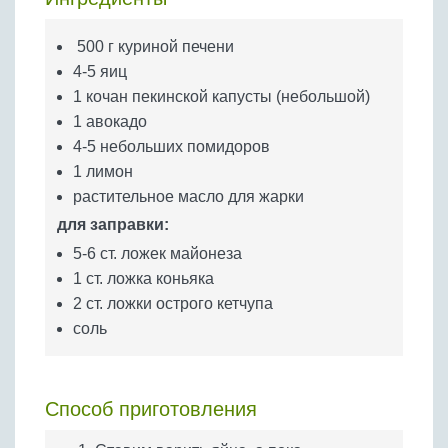
Бобовые
Яйца
500 г куриной печени
4-5 яиц
Крупы
1 кочан пекинской капусты (небольшой)
1 авокадо
4-5 небольших помидоров
1 лимон
растительное масло для жарки
для заправки:
5-6 ст. ложек майонеза
1 ст. ложка коньяка
2 ст. ложки острого кетчупа
соль
Способ приготовления